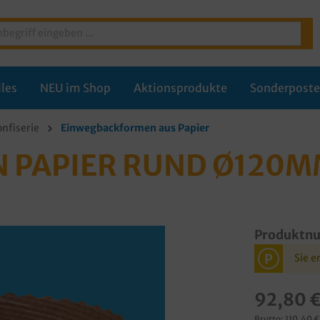
les
NEU im Shop
Aktionsprodukte
Sonderpost
onfiserie
Einwegbackformen aus Papier
 PAPIER RUND Ø120M
Produktn
P
Sie e
92,80 
Brutto: 110,40 €