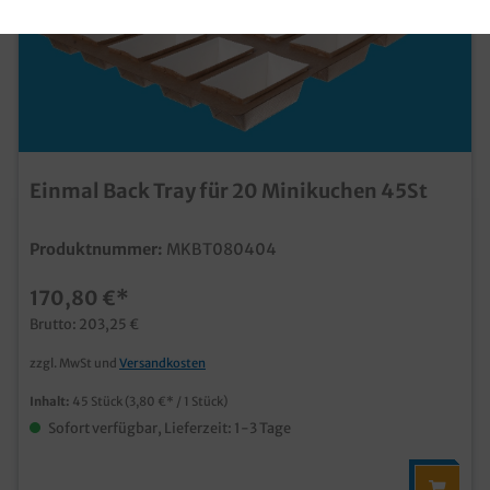
Einmal Back Tray für 20 Minikuchen 45St
Produktnummer:
MKBT080404
170,80 €*
Brutto: 203,25 €
zzgl. MwSt und
Versandkosten
Inhalt:
45 Stück
(3,80 €* / 1 Stück)
Sofort verfügbar, Lieferzeit: 1-3 Tage