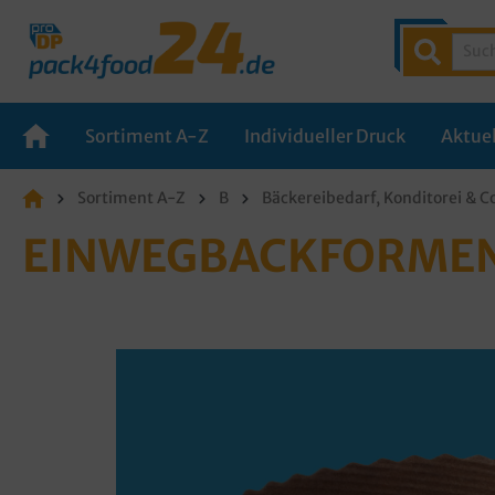
Sortiment A-Z
Individueller Druck
Aktuel
Sortiment A-Z
B
Bäckereibedarf, Konditorei & C
EINWEGBACKFORMEN