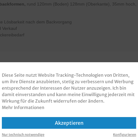
rbackformen,
rund 12
0mm (Boden) 128
mm (Oberkante), 35mm hoch, 
gute Lösbarkeit nach dem Backvorgang
d Verkauf
ckereibedarf
Diese Seite nutzt Website Tracking-Technologien von Dritten,
 PRODUKT GEKAUFT H
um ihre Dienste anzubieten, stetig zu verbessern und Werbung
entsprechend der Interessen der Nutzer anzuzeigen. Ich bin
KAUFT
damit einverstanden und kann meine Einwilligung jederzeit mit
Wirkung für die Zukunft widerrufen oder ändern.
Mehr Informationen
Akzeptieren
Nur technisch notwendige
Konfigurieren