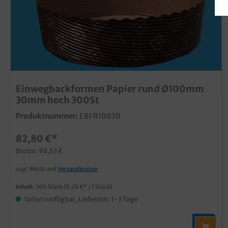
Einwegbackformen Papier rund Ø100mm
30mm hoch 300St
Produktnummer:
EBFR10030
82,80 €*
Brutto: 98,53 €
zzgl. MwSt und
Versandkosten
Inhalt:
300 Stück
(0,28 €* / 1 Stück)
Sofort verfügbar, Lieferzeit: 1-3 Tage