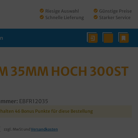
Riesige Auswahl
Günstige Preise
Schnelle Lieferung
Starker Service
en
M 35MM HOCH 300ST
ummer:
EBFR12035
rhalten 46 Bonus Punkte für diese Bestellung
€
zzgl. MwSt und
Versandkosten