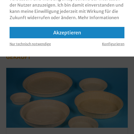
der Nutzer anzuzeigen. Ich bin damit einverstanden und
kann meine Einwilligung jederzeit mit Wirkung für die
Zukunft widerrufen oder ändern.
Mehr Informationen
Akzeptieren
KUNDEN, DIE DIESES PRODUKT GEKAUFT
Nur technisch notwendige
Konfigurieren
HABEN, HABEN AUCH DIESE PRODUKTE
GEKAUFT