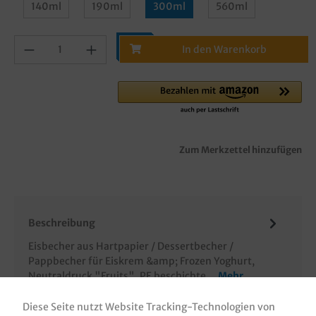
140ml
190ml
300ml
560ml
In den Warenkorb
Zum Merkzettel hinzufügen
Beschreibung
Eisbecher aus Hartpapier / Dessertbecher /
Pappbecher für Eiskrem &amp; Frozen Yoghurt,
Neutraldruck "Fruits", PE beschichte…
Mehr
Bewertungen
Diese Seite nutzt Website Tracking-Technologien von