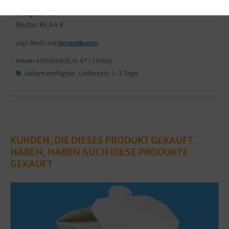
66,80 €*
Brutto: 85,44 €
zzgl. MwSt und
Versandkosten
Inhalt:
450 Stück
(0,16 €* / 1 Stück)
Sofort verfügbar, Lieferzeit: 1-3 Tage
KUNDEN, DIE DIESES PRODUKT GEKAUFT
HABEN, HABEN AUCH DIESE PRODUKTE
GEKAUFT