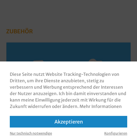
ZUBEHÖR
Diese Seite nutzt Website Tracking-Technologien von
Dritten, um ihre Dienste anzubieten, stetig zu
verbessern und Werbung entsprechend der Interessen
der Nutzer anzuzeigen. Ich bin damit einverstanden und
kann meine Einwilligung jederzeit mit Wirkung für die
Zukunft widerrufen oder ändern.
Mehr Informationen
Asia Nudelboxen weiß mit Pagode
Neutraldruck eckig 450St. versch. Größen
Akzeptieren
Produktnummer:
FPPG
Nur technisch notwendige
Konfigurieren