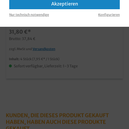
Frischhaltefolie PVC lose auf Rolle 300m
Akzeptieren
verschiedene Breiten 4Ro.
Nur technisch notwendige
Konfigurieren
Produktnummer:
FHFP
31,80 €*
Brutto: 37,84 €
zzgl. MwSt und
Versandkosten
Inhalt:
4 Stück
(7,95 €* / 1 Stück)
Sofort verfügbar, Lieferzeit: 1-3 Tage
KUNDEN, DIE DIESES PRODUKT GEKAUFT
HABEN, HABEN AUCH DIESE PRODUKTE
GEKAUFT