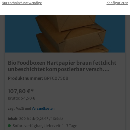
Nur technisch notwendige
Konfigurieren
Bio Foodboxen Hartpapier braun fettdicht
unbeschichtet kompostierbar versch.
Größen
Produktnummer:
BPFC0750B
107,80 €*
Brutto: 54,50 €
zzgl. MwSt und
Versandkosten
Inhalt:
200 Stück
(0,23 €* / 1 Stück)
Sofort verfügbar, Lieferzeit: 1-3 Tage