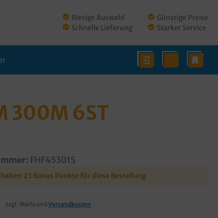
Riesige Auswahl
Günstige Preise
Schnelle Lieferung
Starker Service
en
M 300M 6ST
ummer:
FHF45301S
rhalten 23 Bonus Punkte für diese Bestellung
€
zzgl. MwSt und
Versandkosten