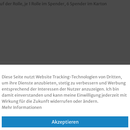
f der Rolle, je 1 Rolle im Spender, 6 Spender im Karton
Diese Seite nutzt Website Tracking-Technologien von Dritten,
um ihre Dienste anzubieten, stetig zu verbessern und Werbung
 PRODUKT GEKAUFT H
entsprechend der Interessen der Nutzer anzuzeigen. Ich bin
damit einverstanden und kann meine Einwilligung jederzeit mit
KAUFT
Wirkung für die Zukunft widerrufen oder ändern.
Mehr Informationen
Akzeptieren