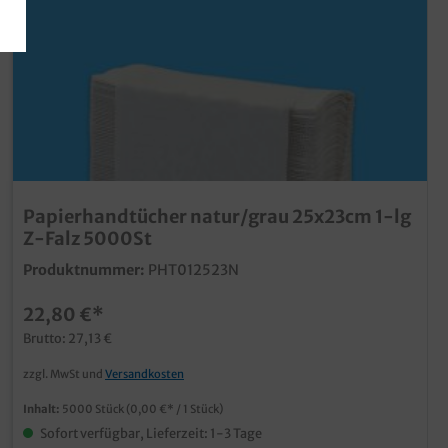
Papierhandtücher natur/grau 25x23cm 1-lg
Z-Falz 5000St
Produktnummer:
PHT012523N
22,80 €*
Brutto: 27,13 €
zzgl. MwSt und
Versandkosten
Inhalt:
5000 Stück
(0,00 €* / 1 Stück)
Sofort verfügbar, Lieferzeit: 1-3 Tage