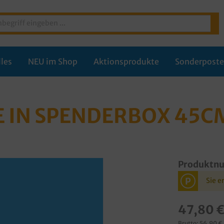
les
NEU im Shop
Aktionsprodukte
Sonderpost
E IN SPENDERBOX 45C
Produktn
P
Sie e
47,80 
Brutto: 56,90 €