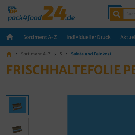
Sortiment A-Z
Individueller Druck
Aktuel
Sortiment A-Z
S
Salate und Feinkost
FRISCHHALTEFOLIE P