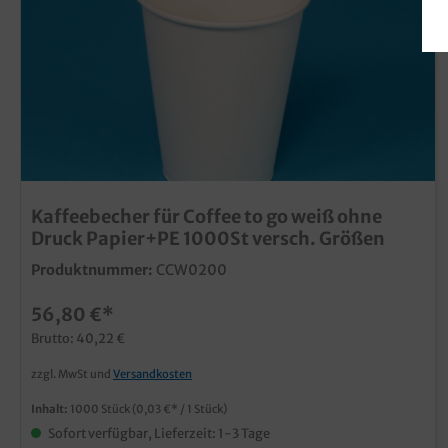
Kaffeebecher für Coffee to go weiß ohne
Druck Papier+PE 1000St versch. Größen
Produktnummer:
CCW0200
56,80 €*
Brutto: 40,22 €
zzgl. MwSt und
Versandkosten
Inhalt:
1000 Stück
(0,03 €* / 1 Stück)
Sofort verfügbar, Lieferzeit: 1-3 Tage