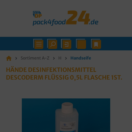
Sortiment A-Z
H
Handseife
HÄNDE DESINFEKTIONSMITTEL
DESCODERM FLÜSSIG 0,5L FLASCHE 1ST.