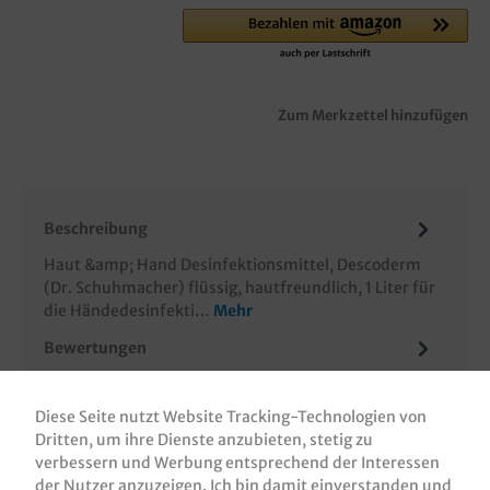
Zum Merkzettel hinzufügen
Beschreibung
Haut &amp; Hand Desinfektionsmittel, Descoderm
(Dr. Schuhmacher) flüssig, hautfreundlich, 1 Liter für
die Händedesinfekti…
Mehr
Bewertungen
Informationen zur Produktsicherheit
Diese Seite nutzt Website Tracking-Technologien von
Dritten, um ihre Dienste anzubieten, stetig zu
verbessern und Werbung entsprechend der Interessen
der Nutzer anzuzeigen. Ich bin damit einverstanden und