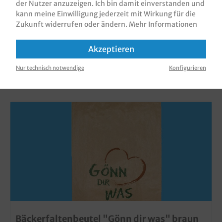
der Nutzer anzuzeigen. Ich bin damit einverstanden und
kann meine Einwilligung jederzeit mit Wirkung für die
Zukunft widerrufen oder ändern.
Mehr Informationen
Akzeptieren
KUNDEN, DIE DIESES PRODUKT GEKAUFT
Nur technisch notwendige
Konfigurieren
HABEN, HABEN AUCH DIESE PRODUKTE
GEKAUFT
Bäckerfaltenbeutel "Gönn dir was" braun