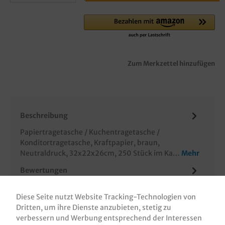
Zum Merkzettel hinzufügen
Beschreibung
Papiertragetasche / Kuchentragetasche /
Konditortragetasche, Kraftpapier, braun,
Neutraldruck, 32x22x26cm, 250 Stück im Ka…
Mehr
Bewertungen
Informationen zur Produktsicherheit
Diese Seite nutzt Website Tracking-Technologien von
Dritten, um ihre Dienste anzubieten, stetig zu
verbessern und Werbung entsprechend der Interessen