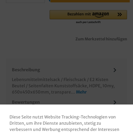
Zum Merkzettel hinzufügen
Beschreibung
Lebensmittelmittelsack / Fleischsack / E2 Kisten
Beutel / Seitenfalten Kunststoffsäcke, HDPE, 10my,
650x450x650mm, transpare…
Mehr
Bewertungen
Informationen zur Produktsicherheit
Diese Seite nutzt Website Tracking-Technologien von
Dritten, um ihre Dienste anzubieten, stetig zu
verbessern und Werbung entsprechend der Interessen