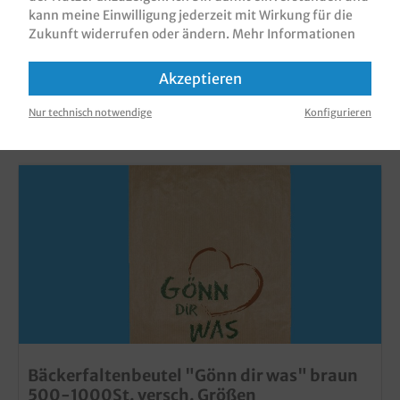
kann meine Einwilligung jederzeit mit Wirkung für die
Zukunft widerrufen oder ändern.
Mehr Informationen
Akzeptieren
KUNDEN, DIE DIESES PRODUKT GEKAUFT
HABEN, HABEN AUCH DIESE PRODUKTE
Nur technisch notwendige
Konfigurieren
GEKAUFT
Bäckerfaltenbeutel "Gönn dir was" braun
500-1000St. versch. Größen