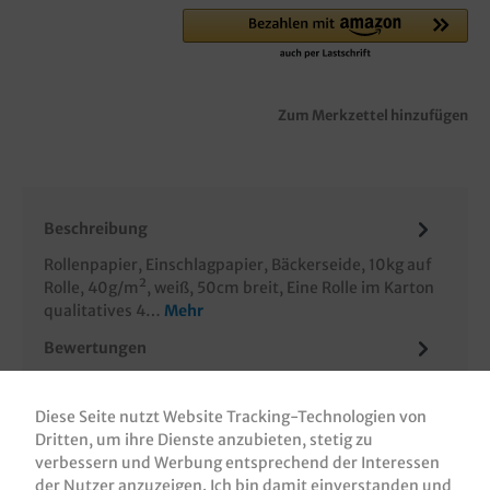
Zum Merkzettel hinzufügen
Beschreibung
Rollenpapier, Einschlagpapier, Bäckerseide, 10kg auf
Rolle, 40g/m², weiß, 50cm breit, Eine Rolle im Karton
qualitatives 4…
Mehr
Bewertungen
Informationen zur Produktsicherheit
Diese Seite nutzt Website Tracking-Technologien von
Dritten, um ihre Dienste anzubieten, stetig zu
verbessern und Werbung entsprechend der Interessen
der Nutzer anzuzeigen. Ich bin damit einverstanden und