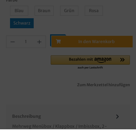
Blau
Braun
Grün
Rosa
Schwarz
In den Warenkorb
Zum Merkzettel hinzufügen
Beschreibung
Mehrweg Menübox / Klappbox / Imbissbox, 2-
geteilt, PP Premium, extra stark, 246x157x61mm,