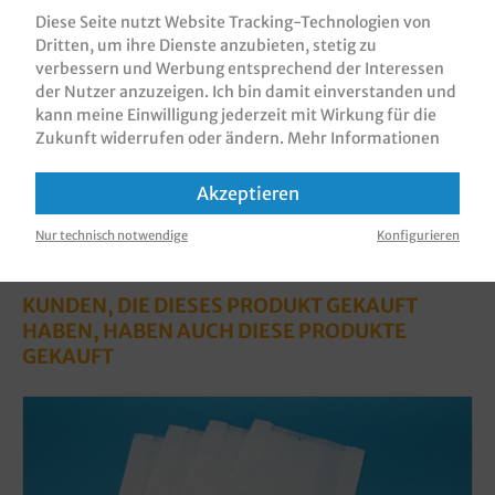
ca. 800ml, 50St. in VE, verschiede…
Mehr
Diese Seite nutzt Website Tracking-Technologien von
Dritten, um ihre Dienste anzubieten, stetig zu
Bewertungen
verbessern und Werbung entsprechend der Interessen
Informationen zur Produktsicherheit
der Nutzer anzuzeigen. Ich bin damit einverstanden und
kann meine Einwilligung jederzeit mit Wirkung für die
Zukunft widerrufen oder ändern.
Mehr Informationen
Akzeptieren
Nur technisch notwendige
Konfigurieren
KUNDEN, DIE DIESES PRODUKT GEKAUFT
HABEN, HABEN AUCH DIESE PRODUKTE
GEKAUFT