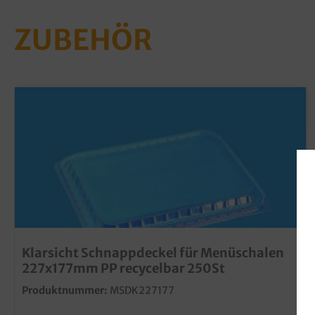
ZUBEHÖR
Klarsicht Schnappdeckel für Menüschalen
227x177mm PP recycelbar 250St
Produktnummer:
MSDK227177