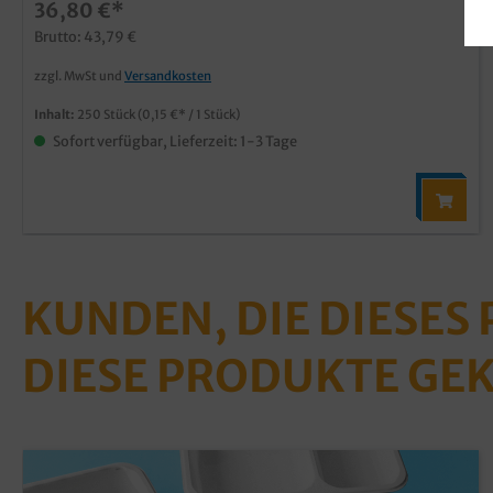
36,80 €*
Brutto: 43,79 €
zzgl. MwSt und
Versandkosten
Inhalt:
250 Stück
(0,15 €* / 1 Stück)
Sofort verfügbar, Lieferzeit: 1-3 Tage
KUNDEN, DIE DIESES
DIESE PRODUKTE GE