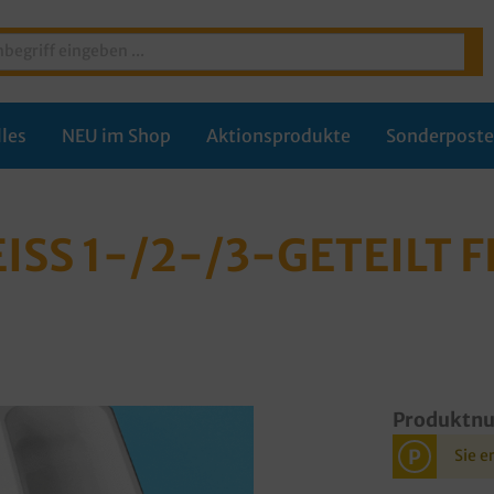
les
NEU im Shop
Aktionsprodukte
Sonderpost
S 1-/2-/3-GETEILT FL
Produktn
P
Sie e