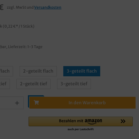
€
zzgl. MwSt und
Versandkosten
€
ck
(0,22 €* / 1 Stück)
bar, Lieferzeit: 1-3 Tage
flach
2-geteilt flach
3-geteilt flach
tief
2-geteilt tief
3-geteilt tief
In den Warenkorb