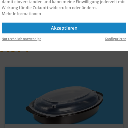
damit einverstanden und kann meine Einwilligung jederzeit mit
Wirkung für die Zukunft widerrufen oder ändern.
Mehr Informationen
Akzeptieren
 PRODUKT GEKAUFT H
Nur technisch notwendige
Konfigurieren
KAUFT