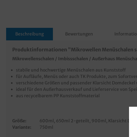
Beschreibung
Bewertungen
Informatio
Produktinformationen "Mikrowellen Menüschalen sc
Mikrowellenschalen / Imbissschalen / Außerhaus Menüscha
stabile und hochwertige Menüschalen aus Kunststoff
für Aufläufe, Menüs oder auch TK Produkte, zum Sofortv
verschiedene Größen und passender Klarsicht Domdeckel
ideal für den Außerhausverkauf und Lieferservice von Sp
aus recycelbarem PP Kunststoffmaterial
Größe:
600ml
, 650ml 2-geteilt
, 900ml
, Klarsicht Do
Variante:
750ml