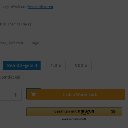
zzgl. MwSt und
Versandkosten
ck
(0,17 €* / 1 Stück)
bar, Lieferzeit: 1-3 Tage
650ml 2-geteilt
750ml
900ml
 Domdeckel
In den Warenkorb