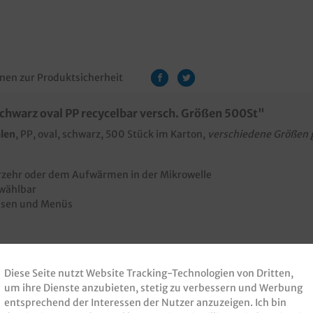
nen zur Produktsicherheit
hwarz oval PP recycelbar versch. Größen 500St"
len
, PP, oval, schwarz, 500 Stück im Karton,
verschiedene Größen
erzehr oder dem Aufwärmen in der Mikrowelle
 wählbar
eisen und Menüs
Diese Seite nutzt Website Tracking-Technologien von Dritten,
mdeckel
um ihre Dienste anzubieten, stetig zu verbessern und Werbung
entsprechend der Interessen der Nutzer anzuzeigen. Ich bin