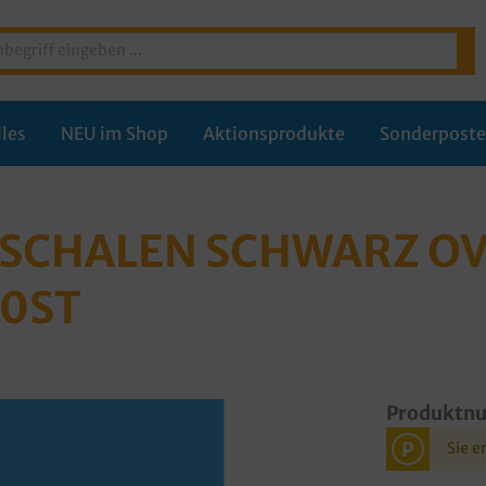
les
NEU im Shop
Aktionsprodukte
Sonderpost
CHALEN SCHWARZ OVA
00ST
Produktn
P
Sie e