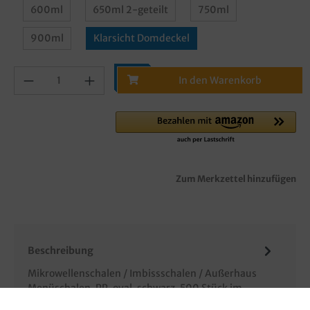
600ml
650ml 2-geteilt
750ml
900ml
Klarsicht Domdeckel
In den Warenkorb
Zum Merkzettel hinzufügen
Beschreibung
Mikrowellenschalen / Imbissschalen / Außerhaus
Menüschalen, PP, oval, schwarz, 500 Stück im
Karton, verschiedene Größen gemä…
Mehr