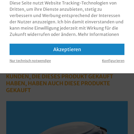
Diese Seite nutzt Website Tracking-Technologien von
Bewertungen
Dritten, um ihre Dienste anzubieten, stetig zu
verbessern und Werbung entsprechend der Interessen
Informationen zur Produktsicherheit
der Nutzer anzuzeigen. Ich bin damit einverstanden und
kann meine Einwilligung jederzeit mit Wirkung für die
Zukunft widerrufen oder ändern.
Mehr Informationen
Akzeptieren
Nur technisch notwendige
Konfigurieren
KUNDEN, DIE DIESES PRODUKT GEKAUFT
HABEN, HABEN AUCH DIESE PRODUKTE
GEKAUFT