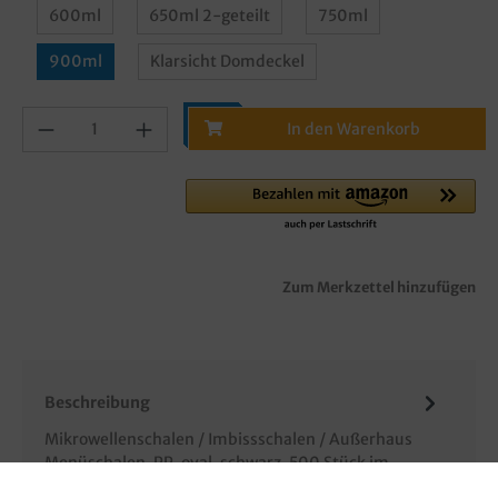
600ml
650ml 2-geteilt
750ml
900ml
Klarsicht Domdeckel
In den Warenkorb
Zum Merkzettel hinzufügen
Beschreibung
Mikrowellenschalen / Imbissschalen / Außerhaus
Menüschalen, PP, oval, schwarz, 500 Stück im
Karton, verschiedene Größen gemä…
Mehr