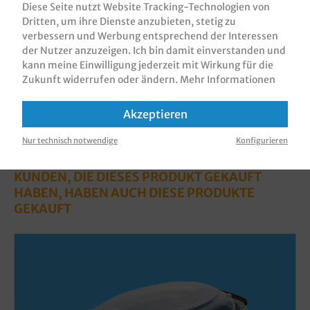
Diese Seite nutzt Website Tracking-Technologien von
Bewertungen
Dritten, um ihre Dienste anzubieten, stetig zu
verbessern und Werbung entsprechend der Interessen
Informationen zur Produktsicherheit
der Nutzer anzuzeigen. Ich bin damit einverstanden und
kann meine Einwilligung jederzeit mit Wirkung für die
Zukunft widerrufen oder ändern.
Mehr Informationen
Akzeptieren
Nur technisch notwendige
Konfigurieren
KUNDEN, DIE DIESES PRODUKT GEKAUFT
HABEN, HABEN AUCH DIESE PRODUKTE
GEKAUFT