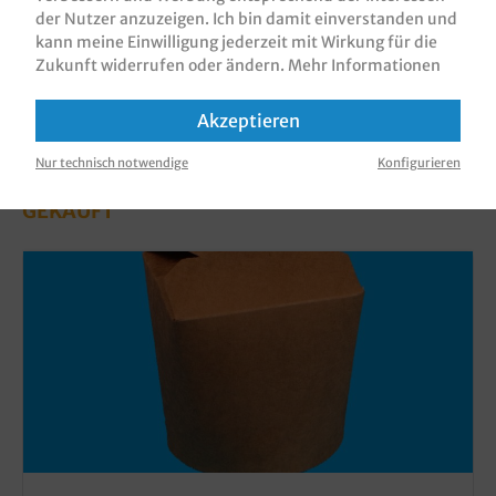
der Nutzer anzuzeigen. Ich bin damit einverstanden und
kann meine Einwilligung jederzeit mit Wirkung für die
Zukunft widerrufen oder ändern.
Mehr Informationen
Akzeptieren
KUNDEN, DIE DIESES PRODUKT GEKAUFT
Nur technisch notwendige
Konfigurieren
HABEN, HABEN AUCH DIESE PRODUKTE
GEKAUFT