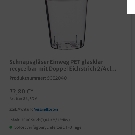
Schnapsgläser Einweg PET glasklar
recycelbar mit Doppel Eichstrich 2/4cl
2000St
Produktnummer:
SGE2040
72,80 €*
Brutto: 86,63 €
zzgl. MwSt und
Versandkosten
Inhalt:
2000 Stück
(0,04 €* / 1 Stück)
Sofort verfügbar, Lieferzeit: 1-3 Tage