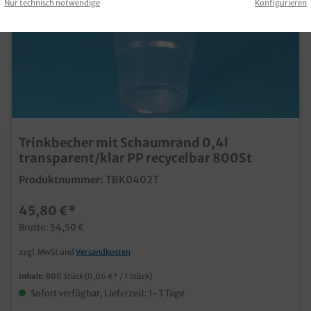
Nur technisch notwendige
Konfigurieren
Trinkbecher mit Schaumrand 0,4l
transparent/klar PP recycelbar 800St
Produktnummer:
TBK0402T
45,80 €*
Brutto: 54,50 €
zzgl. MwSt und
Versandkosten
Inhalt:
800 Stück
(0,06 €* / 1 Stück)
Sofort verfügbar, Lieferzeit: 1-3 Tage