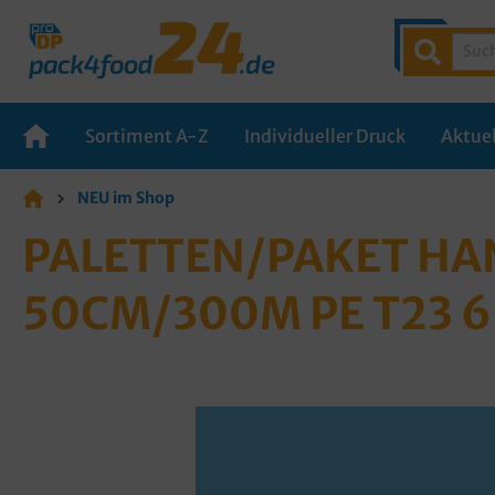
Sortiment A-Z
Individueller Druck
Aktuel
NEU im Shop
PALETTEN/PAKET HA
50CM/300M PE T23 6