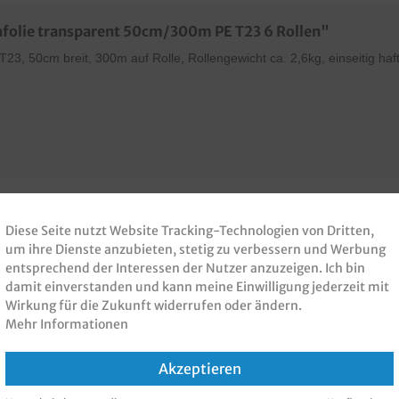
folie transparent 50cm/300m PE T23 6 Rollen"
 T23, 50cm breit, 300m auf Rolle, Rollengewicht ca. 2,6kg, einseitig haf
Diese Seite nutzt Website Tracking-Technologien von Dritten,
um ihre Dienste anzubieten, stetig zu verbessern und Werbung
 PRODUKT GEKAUFT H
entsprechend der Interessen der Nutzer anzuzeigen. Ich bin
damit einverstanden und kann meine Einwilligung jederzeit mit
KAUFT
Wirkung für die Zukunft widerrufen oder ändern.
Mehr Informationen
Akzeptieren