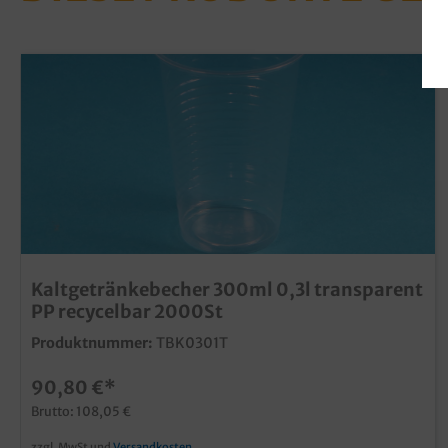
Kaltgetränkebecher 300ml 0,3l transparent
PP recycelbar 2000St
Produktnummer:
TBK0301T
90,80 €*
Brutto: 108,05 €
zzgl. MwSt und
Versandkosten