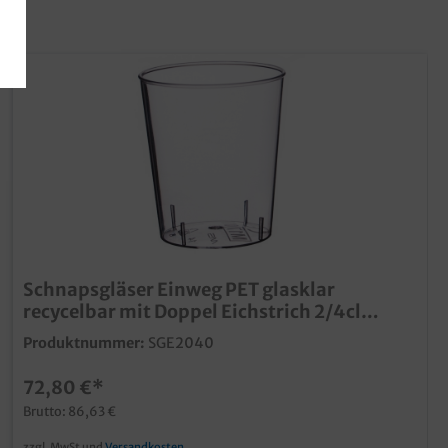
Schnapsgläser Einweg PET glasklar
recycelbar mit Doppel Eichstrich 2/4cl
2000St
Produktnummer:
SGE2040
72,80 €*
Brutto: 86,63 €
zzgl. MwSt und
Versandkosten