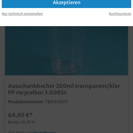
Akzeptieren
Nur technisch notwendige
Konfigurieren
Ausschankbecher 200ml transparent/klar
PP recycelbar 3.000St
Produktnummer:
TBK0200T
68,80 €*
Brutto: 81,87 €
zzgl. MwSt und
Versandkosten