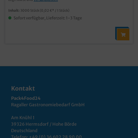
Inhalt:
3000 Stück
(0,02 €* / 1 Stück)
Sofort verfügbar, Lieferzeit: 1-3 Tage
Kontakt
Pack4Food24
Ragaller Gastronomiebedarf GmbH
Am Knühl 1
39326 Hermsdorf / Hohe Börde
Deutschland
Telefon:
+49 (0) 36 602 28 90 00