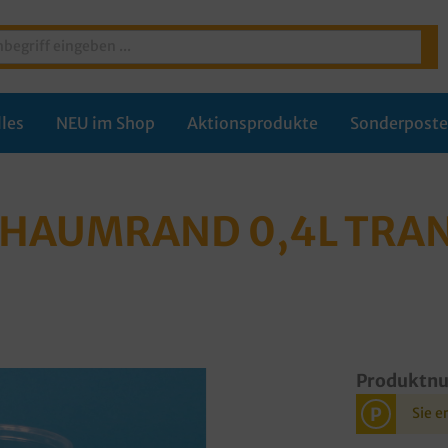
les
NEU im Shop
Aktionsprodukte
Sonderpost
CHAUMRAND 0,4L TRA
Produktn
P
Sie e