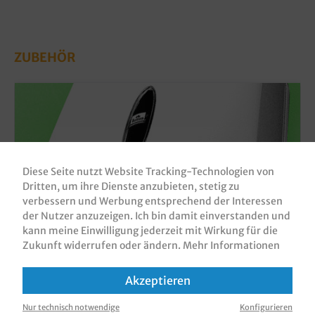
ZUBEHÖR
Diese Seite nutzt Website Tracking-Technologien von
Dritten, um ihre Dienste anzubieten, stetig zu
verbessern und Werbung entsprechend der Interessen
der Nutzer anzuzeigen. Ich bin damit einverstanden und
kann meine Einwilligung jederzeit mit Wirkung für die
Zukunft widerrufen oder ändern.
Mehr Informationen
Falthandtuchspender Kunststoff weiß 1St.
Akzeptieren
Produktnummer:
FHTS001
Nur technisch notwendige
Konfigurieren