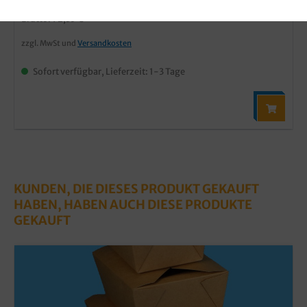
60,80 €*
Brutto: 72,35 €
zzgl. MwSt und
Versandkosten
Sofort verfügbar, Lieferzeit: 1-3 Tage
KUNDEN, DIE DIESES PRODUKT GEKAUFT
HABEN, HABEN AUCH DIESE PRODUKTE
GEKAUFT