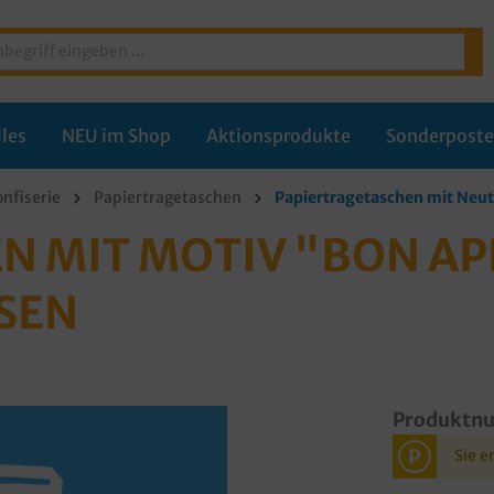
les
NEU im Shop
Aktionsprodukte
Sonderpost
onfiserie
Papiertragetaschen
Papiertragetaschen mit Neu
N MIT MOTIV "BON AP
SEN
Produktn
P
Sie e