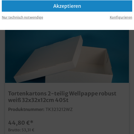
KAUFT
Akzeptieren
Nur technisch notwendige
Konfigurieren
Tortenkartons 2-teilig Wellpappe robust
weiß 32x32x12cm 40St
Produktnummer:
TK323212WZ
44,80 €*
Brutto: 53,31 €