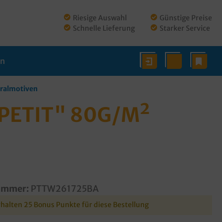
Riesige Auswahl
Günstige Preise
Schnelle Lieferung
Starker Service
en
tralmotiven
PETIT" 80G/M²
ummer:
PTTW261725BA
rhalten 25 Bonus Punkte für diese Bestellung