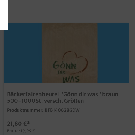
Bäckerfaltenbeutel "Gönn dir was" braun
500-1000St. versch. Größen
Produktnummer:
BFB140628GDW
21,80 €*
Brutto: 19,99 €