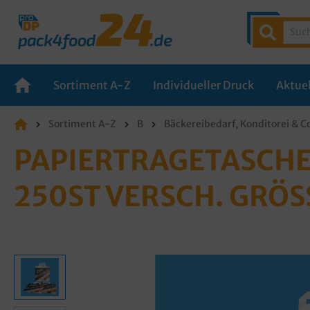
Sortiment A-Z
Individueller Druck
Aktuel
Sortiment A-Z
B
Bäckereibedarf, Konditorei & C
PAPIERTRAGETASCHE
250ST VERSCH. GRÖS