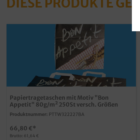
DIESE PRODUKTE GE
Papiertragetaschen mit Motiv "Bon
Appetit" 80g/m² 250St versch. Größen
Produktnummer:
PTTW322227BA
66,80 €*
Brutto: 61,64 €