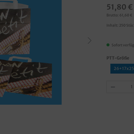
51,80 €
Brutto: 61,60 €
Inhalt:
250 Stü
Sofort verfüg
PTT-Größe
26+17x2