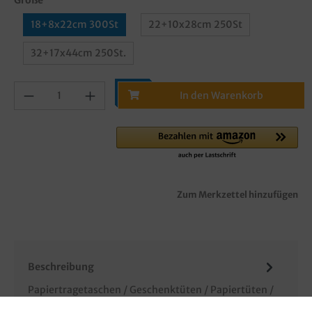
18+8x22cm 300St
22+10x28cm 250St
32+17x44cm 250St.
In den Warenkorb
Zum Merkzettel hinzufügen
Beschreibung
Papiertragetaschen / Geschenktüten / Papiertüten /
Tragetaschen aus Papier, 90g/m², Neutralmotiv