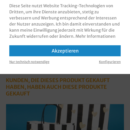
"Noblesse", 3 Größen zur…
Mehr
Diese Seite nutzt Website Tracking-Technologien von
Dritten, um ihre Dienste anzubieten, stetig zu
Bewertungen
verbessern und Werbung entsprechend der Interessen
Informationen zur Produktsicherheit
der Nutzer anzuzeigen. Ich bin damit einverstanden und
kann meine Einwilligung jederzeit mit Wirkung für die
Zukunft widerrufen oder ändern.
Mehr Informationen
Akzeptieren
Nur technisch notwendige
Konfigurieren
KUNDEN, DIE DIESES PRODUKT GEKAUFT
HABEN, HABEN AUCH DIESE PRODUKTE
GEKAUFT