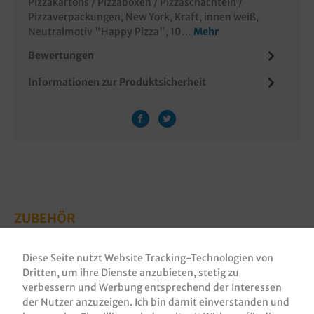
Pizzakartons / Pizzaboxen / Pizzaschachteln /
Pizzaverpackungen, New York, Kraft, innen weiß,
Neutralmotiv "Happy Pizza", 10…
Mehr
Bewertungen
Informationen zur Produktsicherheit
ZUBEHÖR
Diese Seite nutzt Website Tracking-Technologien von
Dritten, um ihre Dienste anzubieten, stetig zu
verbessern und Werbung entsprechend der Interessen
der Nutzer anzuzeigen. Ich bin damit einverstanden und