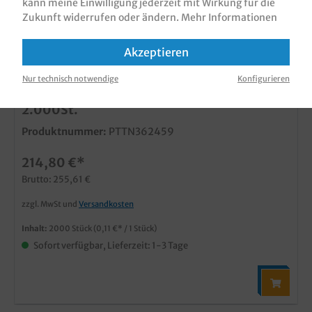
kann meine Einwilligung jederzeit mit Wirkung für die
Zukunft widerrufen oder ändern.
Mehr Informationen
Akzeptieren
Nur technisch notwendige
Konfigurieren
Pizzatragetasche ND mit Neutraldruck
2.000St.
Produktnummer:
PTTN362459
214,80 €*
Brutto: 255,61 €
zzgl. MwSt und
Versandkosten
Inhalt:
2000 Stück
(0,11 €* / 1 Stück)
Sofort verfügbar, Lieferzeit: 1-3 Tage