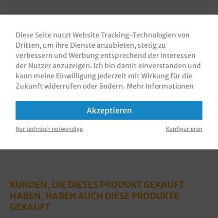
Beschreibung
Salatschalen / Salad Bowls / Salatbehälter, braun,
Diese Seite nutzt Website Tracking-Technologien von
Karton/Hartpapier braun, PE beschichtet, mit PET
Dritten, um ihre Dienste anzubieten, stetig zu
Deckel im Kombipack, ver…
Mehr
verbessern und Werbung entsprechend der Interessen
der Nutzer anzuzeigen. Ich bin damit einverstanden und
Bewertungen
kann meine Einwilligung jederzeit mit Wirkung für die
Zukunft widerrufen oder ändern.
Mehr Informationen
Informationen zur Produktsicherheit
Akzeptieren
Nur technisch notwendige
Konfigurieren
KUNDEN, DIE DIESES PRODUKT GEKAUFT
HABEN, HABEN AUCH DIESE PRODUKTE
GEKAUFT