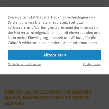
Beschreibung
Pizzakartons / Pizzaboxen / Pizzaschachteln, braun,
Diese Seite nutzt Website Tracking-Technologien von
Neutralmotiv "Pizzabäcker", Kraft, Faltart New York,
Dritten, um ihre Dienste anzubieten, stetig zu
ca. 40mm hoch, vers…
Mehr
verbessern und Werbung entsprechend der Interessen
der Nutzer anzuzeigen. Ich bin damit einverstanden und
Bewertungen
kann meine Einwilligung jederzeit mit Wirkung für die
Zukunft widerrufen oder ändern.
Mehr Informationen
Informationen zur Produktsicherheit
Akzeptieren
Nur technisch notwendige
Konfigurieren
KUNDEN, DIE DIESES PRODUKT GEKAUFT
HABEN, HABEN AUCH DIESE PRODUKTE
GEKAUFT