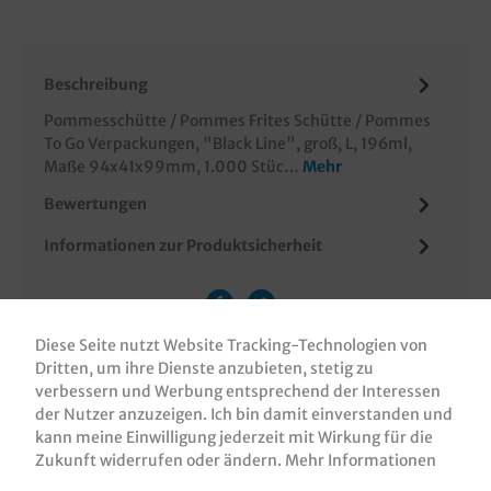
Beschreibung
Pommesschütte / Pommes Frites Schütte / Pommes
To Go Verpackungen, "Black Line", groß, L, 196ml,
Maße 94x41x99mm, 1.000 Stüc…
Mehr
Bewertungen
Informationen zur Produktsicherheit
Diese Seite nutzt Website Tracking-Technologien von
Dritten, um ihre Dienste anzubieten, stetig zu
verbessern und Werbung entsprechend der Interessen
der Nutzer anzuzeigen. Ich bin damit einverstanden und
kann meine Einwilligung jederzeit mit Wirkung für die
KUNDEN, DIE DIESES PRODUKT GEKAUFT
Zukunft widerrufen oder ändern.
Mehr Informationen
HABEN, HABEN AUCH DIESE PRODUKTE