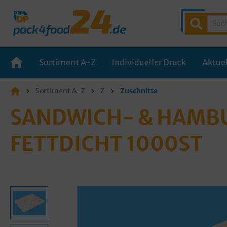
Sortiment A-Z
Individueller Druck
Aktuel
Sortiment A-Z
Z
Zuschnitte
SANDWICH- & HAMBUR
ETTDICHT 1000ST