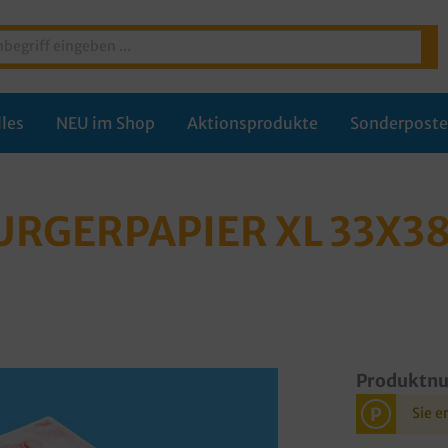
les
NEU im Shop
Aktionsprodukte
Sonderpost
GERPAPIER XL 33X38C
Produktn
P
Sie e