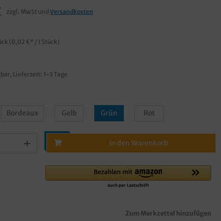
€
zzgl. MwSt und
Versandkosten
€
ück
(0,02 €* / 1 Stück)
bar, Lieferzeit: 1-3 Tage
Bordeaux
Gelb
Grün
Rot
In den Warenkorb
Zum Merkzettel hinzufügen