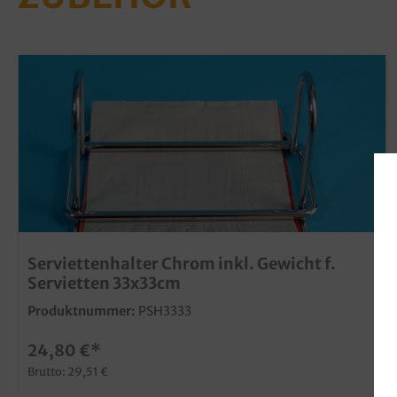
Serviettenhalter Chrom inkl. Gewicht f.
Servietten 33x33cm
Produktnummer:
PSH3333
24,80 €*
Brutto: 29,51 €