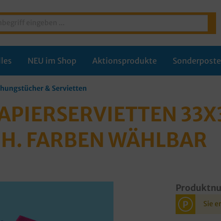
les
NEU im Shop
Aktionsprodukte
Sonderpost
chungstücher & Servietten
PIERSERVIETTEN 33X3
CH. FARBEN WÄHLBAR
Produktn
P
Sie e