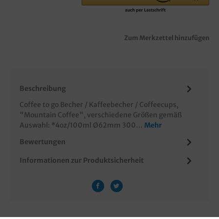
Zum Merkzettel hinzufügen
Beschreibung
Coffee to go Becher / Kaffeebecher / Coffeecups,
"Mountain Coffee", verschiedene Größen gemäß
Auswahl: *4oz/100ml Ø62mm 300…
Mehr
Bewertungen
Informationen zur Produktsicherheit