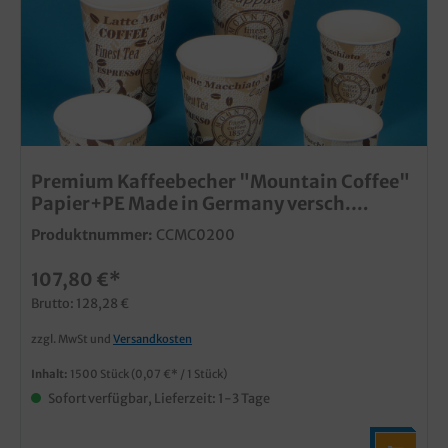
Premium Kaffeebecher "Mountain Coffee"
Papier+PE Made in Germany versch.
Größen wählbar
Produktnummer:
CCMC0200
107,80 €*
Brutto: 128,28 €
zzgl. MwSt und
Versandkosten
Inhalt:
1500 Stück
(0,07 €* / 1 Stück)
Sofort verfügbar, Lieferzeit: 1-3 Tage