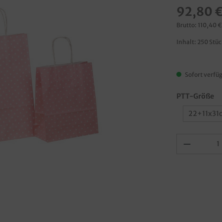
92,80 
Brutto: 110,40 €
Inhalt:
250 Stü
Sofort verfüg
PTT-Größe
22+11x31