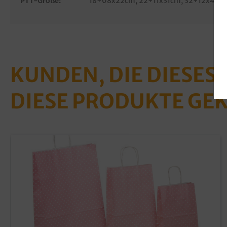
PTT-Größe:
18+08x22cm
, 22+11x31cm
, 32+12x40c
KUNDEN, DIE DIESES
DIESE PRODUKTE GE