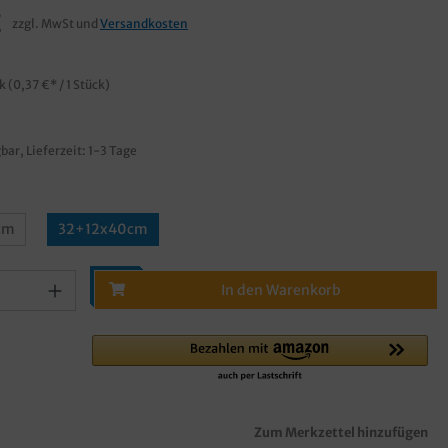
€
zzgl. MwSt und
Versandkosten
ck
(0,37 €* / 1 Stück)
bar, Lieferzeit: 1-3 Tage
cm
32+12x40cm
In den Warenkorb
Zum Merkzettel hinzufügen