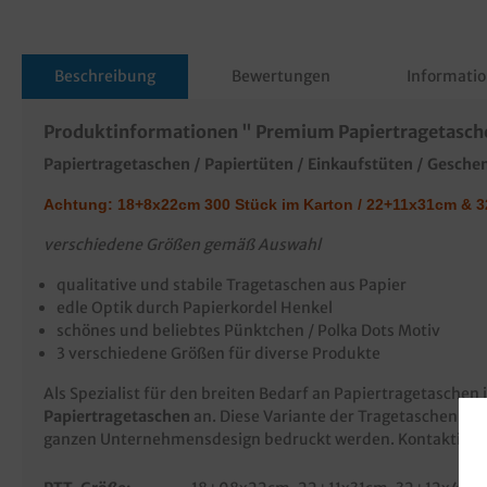
Beschreibung
Bewertungen
Informatio
Produktinformationen " Premium Papiertragetasche
Papiertragetaschen / Papiertüten / Einkaufstüten / Gesche
Achtung: 18+8x22cm 300 Stück im Karton / 22+11x31cm & 3
verschiedene Größen gemäß Auswahl
qualitative und stabile Tragetaschen aus Papier
edle Optik durch Papierkordel Henkel
schönes und beliebtes Pünktchen / Polka Dots Motiv
3 verschiedene Größen für diverse Produkte
Als Spezialist für den breiten Bedarf an Papiertragetaschen
Papiertragetaschen
an. Diese Variante der Tragetaschen aus
ganzen Unternehmensdesign bedruckt werden. Kontaktieren 