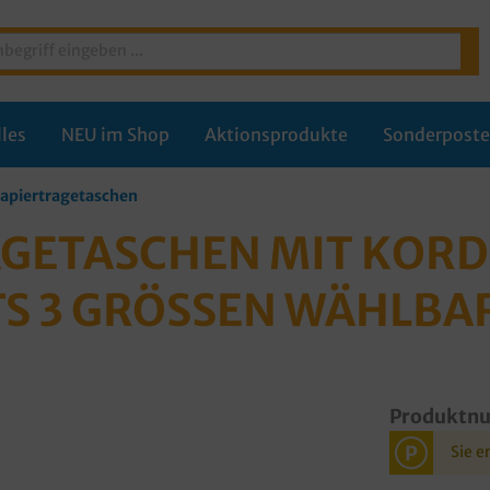
les
NEU im Shop
Aktionsprodukte
Sonderpost
apiertragetaschen
GETASCHEN MIT KORDE
S 3 GRÖSSEN WÄHLBA
Produktn
P
Sie e