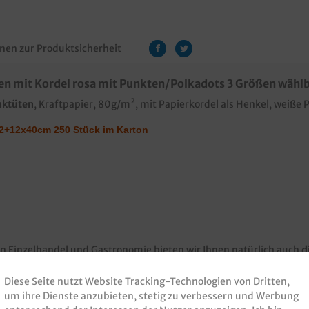
nen zur Produktsicherheit
n mit Kordel rosa mit Punkten/Polkadots 3 Größen wähl
nktüten
, Kraftpapier, 80g/m², mit Papierkordel als Henkel, weiße Pu
2+12x40cm 250 Stück im Karton
 in Einzelhandel und Gastronomie bieten wir Ihnen natürlich auch
d
 Papier kann bereits ab einer Auflage von 5000 Stück je Größe mi
Sie einfach unseren Kundenservice oder senden Sie uns direkt ei
Diese Seite nutzt Website Tracking-Technologien von Dritten,
um ihre Dienste anzubieten, stetig zu verbessern und Werbung