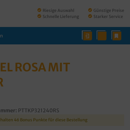
Riesige Auswahl
Günstige Preise
Schnelle Lieferung
Starker Service
en
L ROSA MIT
R
ummer:
PTTKP321240RS
rhalten 46 Bonus Punkte für diese Bestellung