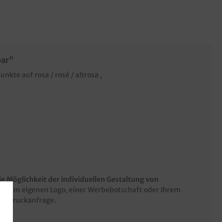
bar"
nkte auf rosa / rosé / altrosa ,
ie Möglichkeit der individuellen Gestaltung von
t Ihrem eigenen Logo, einer Werbebotschaft oder Ihrem
ne Druckanfrage.