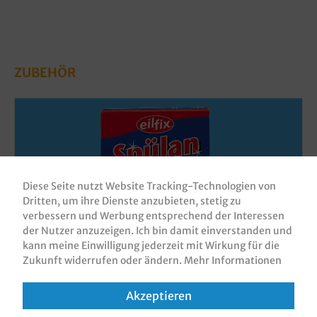
ZUBEHÖR
Diese Seite nutzt Website Tracking-Technologien von
Dritten, um ihre Dienste anzubieten, stetig zu
verbessern und Werbung entsprechend der Interessen
der Nutzer anzuzeigen. Ich bin damit einverstanden und
kann meine Einwilligung jederzeit mit Wirkung für die
Zukunft widerrufen oder ändern.
Mehr Informationen
Profi Regeneriersalz Spülsalz grobkörnig
für Spülmaschinen 6x 2kg
Akzeptieren
Produktnummer:
RRGS0206G