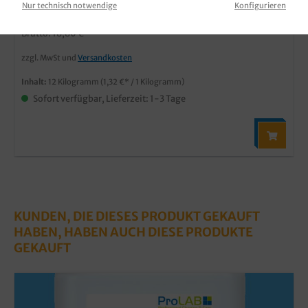
Nur technisch notwendige
Konfigurieren
15,80 €*
Brutto: 18,80 €
zzgl. MwSt und
Versandkosten
Inhalt:
12 Kilogramm
(1,32 €* / 1 Kilogramm)
Sofort verfügbar, Lieferzeit: 1-3 Tage
KUNDEN, DIE DIESES PRODUKT GEKAUFT
HABEN, HABEN AUCH DIESE PRODUKTE
GEKAUFT