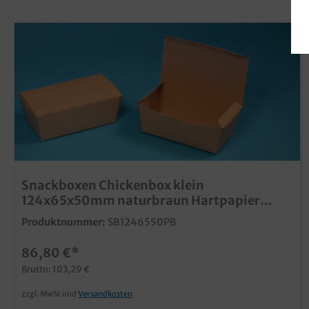
Snackboxen Chickenbox klein
124x65x50mm naturbraun Hartpapier
450St
Produktnummer:
SB1246550PB
86,80 €*
Brutto: 103,29 €
zzgl. MwSt und
Versandkosten