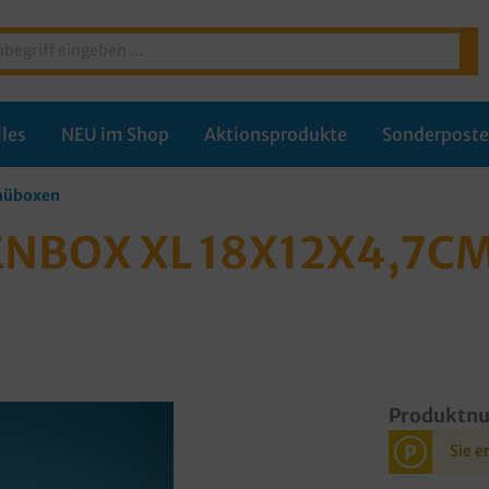
les
NEU im Shop
Aktionsprodukte
Sonderpost
nüboxen
NBOX XL 18X12X4,7C
Produktn
P
Sie e