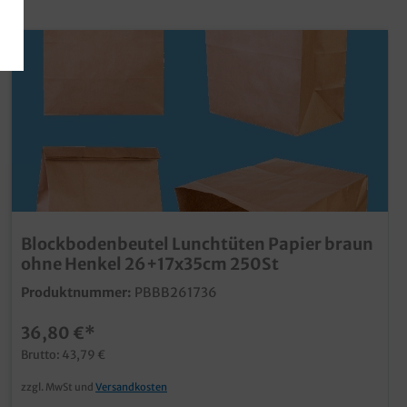
Blockbodenbeutel Lunchtüten Papier braun
ohne Henkel 26+17x35cm 250St
Produktnummer:
PBBB261736
36,80 €*
Brutto: 43,79 €
zzgl. MwSt und
Versandkosten