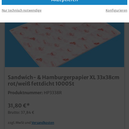
Nur technisch notwendige
Konfigurieren
Sandwich- & Hamburgerpapier XL 33x38cm
rot/weiß fettdicht 1000St
Produktnummer:
HP3338R
31,80 €*
Brutto: 37,84 €
zzgl. MwSt und
Versandkosten