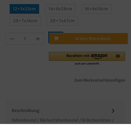
12+5x23cm
14+6x28cm
16+6x36cm
20+7x36cm
20+7x47cm
In den Warenkorb
Zum Merkzettel hinzufügen
Beschreibung
Faltenbeutel / Bäckerfaltenbeutel / Brötchentüten /
Snackfaltenbeutel, aus Papier, 1.000 Stück in Poly