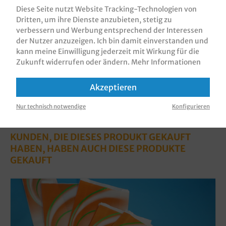
im Fresh &amp;…
Mehr
Diese Seite nutzt Website Tracking-Technologien von
Dritten, um ihre Dienste anzubieten, stetig zu
Bewertungen
verbessern und Werbung entsprechend der Interessen
Informationen zur Produktsicherheit
der Nutzer anzuzeigen. Ich bin damit einverstanden und
kann meine Einwilligung jederzeit mit Wirkung für die
Zukunft widerrufen oder ändern.
Mehr Informationen
Akzeptieren
Nur technisch notwendige
Konfigurieren
KUNDEN, DIE DIESES PRODUKT GEKAUFT
HABEN, HABEN AUCH DIESE PRODUKTE
GEKAUFT