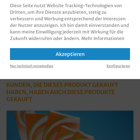
im Fresh &amp;…
Mehr
Diese Seite nutzt Website Tracking-Technologien von
Dritten, um ihre Dienste anzubieten, stetig zu
Bewertungen
verbessern und Werbung entsprechend der Interessen
Informationen zur Produktsicherheit
der Nutzer anzuzeigen. Ich bin damit einverstanden und
kann meine Einwilligung jederzeit mit Wirkung für die
Zukunft widerrufen oder ändern.
Mehr Informationen
Akzeptieren
Nur technisch notwendige
Konfigurieren
KUNDEN, DIE DIESES PRODUKT GEKAUFT
HABEN, HABEN AUCH DIESE PRODUKTE
GEKAUFT