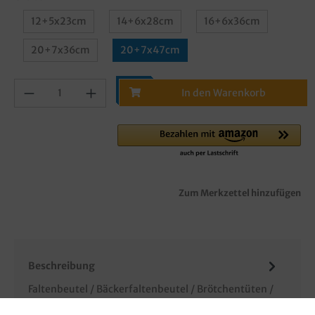
12+5x23cm
14+6x28cm
16+6x36cm
20+7x36cm
20+7x47cm
In den Warenkorb
Zum Merkzettel hinzufügen
Beschreibung
Faltenbeutel / Bäckerfaltenbeutel / Brötchentüten /
Snackfaltenbeutel, aus Papier, 1.000 Stück in Poly