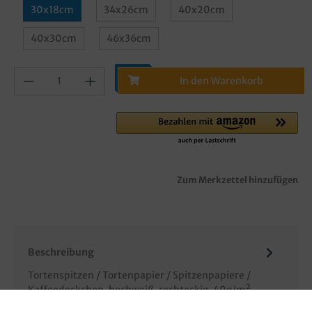
30x18cm
34x26cm
40x20cm
40x30cm
46x36cm
In den Warenkorb
Zum Merkzettel hinzufügen
Beschreibung
Tortenspitzen / Tortenpapier / Spitzenpapiere /
Kaffeedeckchen, hochweiß, rechteckig, 40g/m²,
8x250 (2000St) im Karton, ver…
Mehr