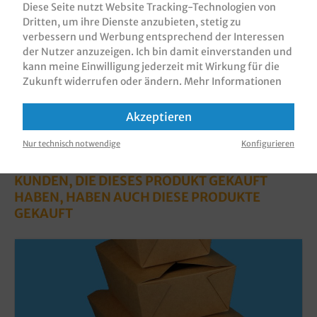
Diese Seite nutzt Website Tracking-Technologien von
Bewertungen
Dritten, um ihre Dienste anzubieten, stetig zu
verbessern und Werbung entsprechend der Interessen
Informationen zur Produktsicherheit
der Nutzer anzuzeigen. Ich bin damit einverstanden und
kann meine Einwilligung jederzeit mit Wirkung für die
Zukunft widerrufen oder ändern.
Mehr Informationen
Akzeptieren
Nur technisch notwendige
Konfigurieren
KUNDEN, DIE DIESES PRODUKT GEKAUFT
HABEN, HABEN AUCH DIESE PRODUKTE
GEKAUFT