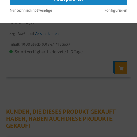
Produktnummer:
TBPDB0300
Nur technisch notwendige
Konfigurieren
79,80 €*
Brutto: 94,96 €
zzgl. MwSt und
Versandkosten
Inhalt:
1000 Stück
(0,08 €* / 1 Stück)
Sofort verfügbar, Lieferzeit: 1-3 Tage
KUNDEN, DIE DIESES PRODUKT GEKAUFT
HABEN, HABEN AUCH DIESE PRODUKTE
GEKAUFT