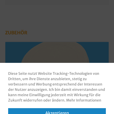
ZUBEHÖR
Diese Seite nutzt Website Tracking-Technologien von
Dritten, um ihre Dienste anzubieten, stetig zu
verbessern und Werbung entsprechend der Interessen
der Nutzer anzuzeigen. Ich bin damit einverstanden und
kann meine Einwilligung jederzeit mit Wirkung für die
Zukunft widerrufen oder ändern.
Mehr Informationen
Bio Deckel für Trinkbecher Ø90mm
geschlossen Bambus+PLA 1000St
Akzeptieren