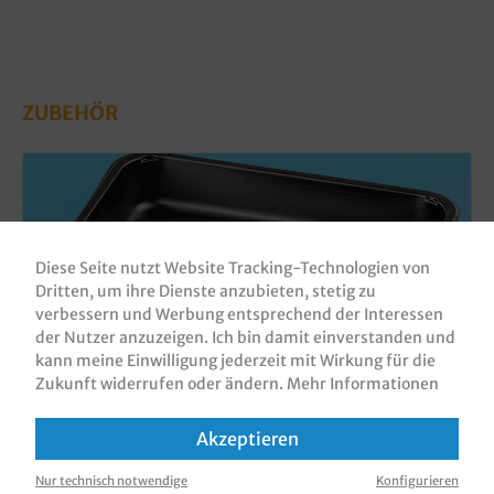
ZUBEHÖR
Diese Seite nutzt Website Tracking-Technologien von
Dritten, um ihre Dienste anzubieten, stetig zu
verbessern und Werbung entsprechend der Interessen
der Nutzer anzuzeigen. Ich bin damit einverstanden und
kann meine Einwilligung jederzeit mit Wirkung für die
Zukunft widerrufen oder ändern.
Mehr Informationen
Menüschalen schwarz PP recycelbar
1-/2-/3-geteilt flach/tief wählbar 500St
Akzeptieren
Produktnummer:
KMS225175S
Nur technisch notwendige
Konfigurieren