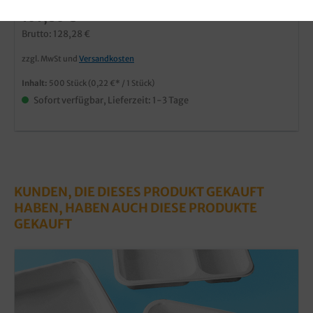
107,80 €*
Brutto: 128,28 €
zzgl. MwSt und
Versandkosten
Inhalt:
500 Stück
(0,22 €* / 1 Stück)
Sofort verfügbar, Lieferzeit: 1-3 Tage
KUNDEN, DIE DIESES PRODUKT GEKAUFT
HABEN, HABEN AUCH DIESE PRODUKTE
GEKAUFT