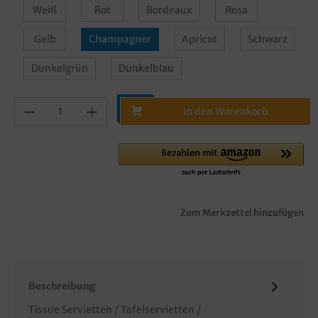
Weiß
Rot
Bordeaux
Rosa
Gelb
Champagner
Apricot
Schwarz
Dunkelgrün
Dunkelblau
In den Warenkorb
Zum Merkzettel hinzufügen
Beschreibung
Tissue Servietten / Tafelservietten /