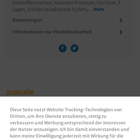
Zellstoffservietten, Gourmet Premium, 33x33cm, 3
Lagen, 1/4 Falz (quadratisch 15,5x15,…
Mehr
Bewertungen
Informationen zur Produktsicherheit
ZUBEHÖR
Diese Seite nutzt Website Tracking-Technologien von
Dritten, um ihre Dienste anzubieten, stetig zu
verbessern und Werbung entsprechend der Interessen
der Nutzer anzuzeigen. Ich bin damit einverstanden und
kann meine Einwilligung jederzeit mit Wirkung für die