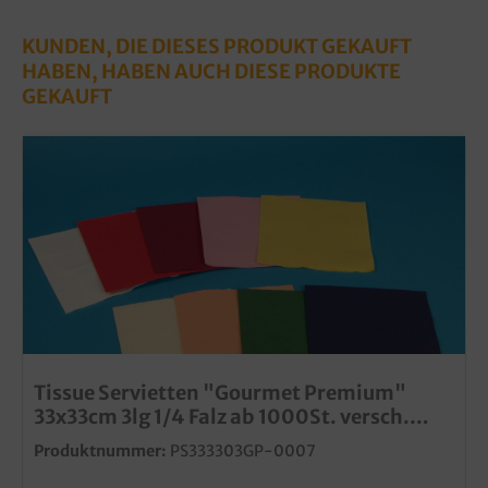
KUNDEN, DIE DIESES PRODUKT GEKAUFT
HABEN, HABEN AUCH DIESE PRODUKTE
GEKAUFT
Tissue Servietten "Gourmet Premium"
33x33cm 3lg 1/4 Falz ab 1000St. versch.
Farben wählbar
Produktnummer:
PS333303GP-0007