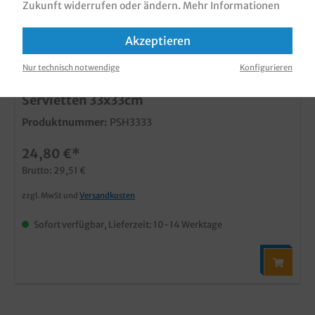
Zukunft widerrufen oder ändern.
Mehr Informationen
Akzeptieren
Nur technisch notwendige
Konfigurieren
Serviettenhalter Chrom inkl. Gewicht f.
Servietten 33x33cm
Produktnummer:
PSH3333
24,80 €*
Brutto: 29,51 €
zzgl. MwSt und
Versandkosten
Sofort verfügbar, Lieferzeit: 10-14 Werktage