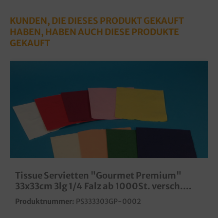
KUNDEN, DIE DIESES PRODUKT GEKAUFT
HABEN, HABEN AUCH DIESE PRODUKTE
GEKAUFT
Tissue Servietten "Gourmet Premium"
33x33cm 3lg 1/4 Falz ab 1000St. versch.
Farben wählbar
Produktnummer:
PS333303GP-0002