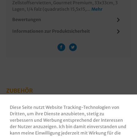
Zellstoffservietten, Gourmet Premium, 33x33cm, 3
Lagen, 1/4 Falz (quadratisch 15,5x15,…
Mehr
Bewertungen
Informationen zur Produktsicherheit
ZUBEHÖR
Diese Seite nutzt Website Tracking-Technologien von
Dritten, um ihre Dienste anzubieten, stetig zu
verbessern und Werbung entsprechend der Interessen
der Nutzer anzuzeigen. Ich bin damit einverstanden und
kann meine Einwilligung jederzeit mit Wirkung für die