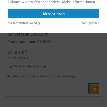
Zukunft widerrufen oder ändern.
Mehr Informationen
Akzeptieren
Nur technisch notwendige
Konfigurieren
Serviettenhalter Chrom inkl. Gewicht f.
Servietten 33x33cm
Produktnummer:
PSH3333
24,80 €*
Brutto: 29,51 €
zzgl. MwSt und
Versandkosten
Sofort verfügbar, Lieferzeit: 10-14 Werktage