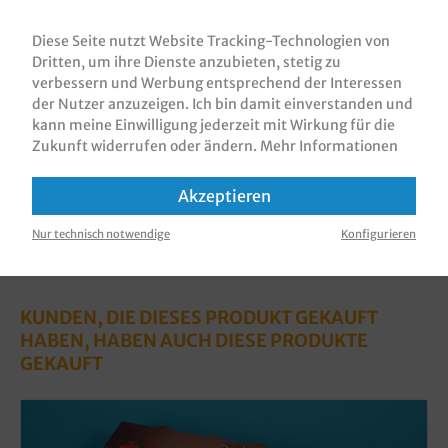
Tissue Servietten / Tafelservietten /
Dinnerservietten Zellstoff Einwegservietten,
Diese Seite nutzt Website Tracking-Technologien von
Gourmet Premium, 40x40cm, 3 Lagen, 1/4 Fa…
Mehr
Dritten, um ihre Dienste anzubieten, stetig zu
verbessern und Werbung entsprechend der Interessen
Bewertungen
der Nutzer anzuzeigen. Ich bin damit einverstanden und
Informationen zur Produktsicherheit
kann meine Einwilligung jederzeit mit Wirkung für die
Zukunft widerrufen oder ändern.
Mehr Informationen
Akzeptieren
Nur technisch notwendige
Konfigurieren
KUNDEN, DIE DIESES PRODUKT GEKAUFT
HABEN, HABEN AUCH DIESE PRODUKTE
GEKAUFT