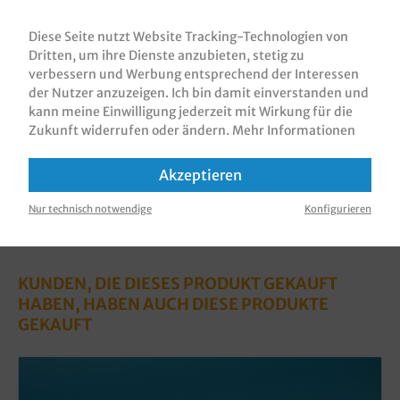
Tissue Servietten / Tafelservietten /
Dinnerservietten Zellstoff Einwegservietten,
Diese Seite nutzt Website Tracking-Technologien von
Gourmet Premium, 40x40cm, 3 Lagen, 1/4 Fa…
Mehr
Dritten, um ihre Dienste anzubieten, stetig zu
verbessern und Werbung entsprechend der Interessen
Bewertungen
der Nutzer anzuzeigen. Ich bin damit einverstanden und
Informationen zur Produktsicherheit
kann meine Einwilligung jederzeit mit Wirkung für die
Zukunft widerrufen oder ändern.
Mehr Informationen
Akzeptieren
Nur technisch notwendige
Konfigurieren
KUNDEN, DIE DIESES PRODUKT GEKAUFT
HABEN, HABEN AUCH DIESE PRODUKTE
GEKAUFT