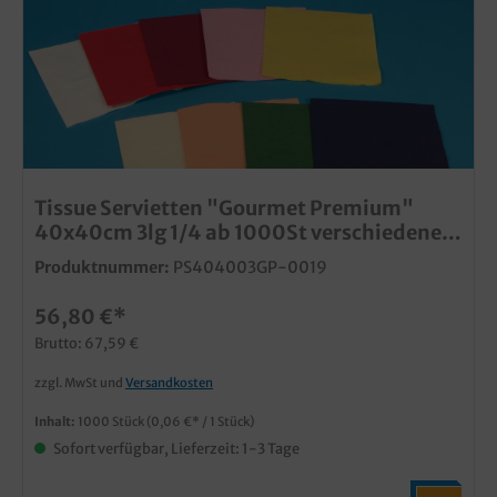
Tissue Servietten "Gourmet Premium"
40x40cm 3lg 1/4 ab 1000St verschiedene
Farben wählbar
Produktnummer:
PS404003GP-0019
56,80 €*
Brutto: 67,59 €
zzgl. MwSt und
Versandkosten
Inhalt:
1000 Stück
(0,06 €* / 1 Stück)
Sofort verfügbar, Lieferzeit: 1-3 Tage