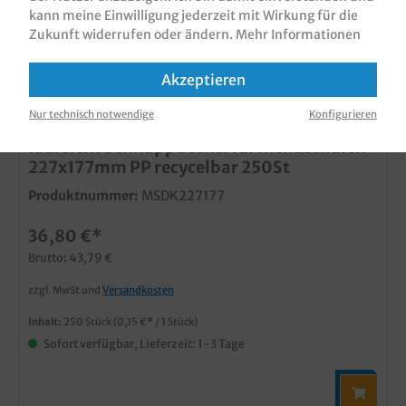
kann meine Einwilligung jederzeit mit Wirkung für die
Zukunft widerrufen oder ändern.
Mehr Informationen
Akzeptieren
Nur technisch notwendige
Konfigurieren
Klarsicht Schnappdeckel für Menüschalen
227x177mm PP recycelbar 250St
Produktnummer:
MSDK227177
36,80 €*
Brutto: 43,79 €
zzgl. MwSt und
Versandkosten
Inhalt:
250 Stück
(0,15 €* / 1 Stück)
Sofort verfügbar, Lieferzeit: 1-3 Tage