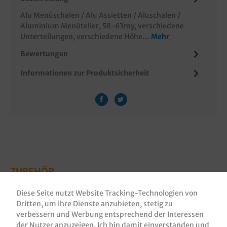
Alu Menüschalen / Alu Assietten / Aluschalen /
Aluminium Menüteller, 58-63my, verschiedene
Unterteilungen, verschiedene Höhe…
Mehr
Bewertungen
Informationen zur Produktsicherheit
ZUBEHÖR
Diese Seite nutzt Website Tracking-Technologien von
Dritten, um ihre Dienste anzubieten, stetig zu
verbessern und Werbung entsprechend der Interessen
der Nutzer anzuzeigen. Ich bin damit einverstanden und