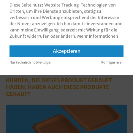
Blatt, verschiedene Formate gemäß…
Mehr
Diese Seite nutzt Website Tracking-Technologien von
Dritten, um ihre Dienste anzubieten, stetig zu
Bewertungen
verbessern und Werbung entsprechend der Interessen
Informationen zur Produktsicherheit
der Nutzer anzuzeigen. Ich bin damit einverstanden und
kann meine Einwilligung jederzeit mit Wirkung für die
Zukunft widerrufen oder ändern.
Mehr Informationen
Akzeptieren
Nur technisch notwendige
Konfigurieren
KUNDEN, DIE DIESES PRODUKT GEKAUFT
HABEN, HABEN AUCH DIESE PRODUKTE
GEKAUFT