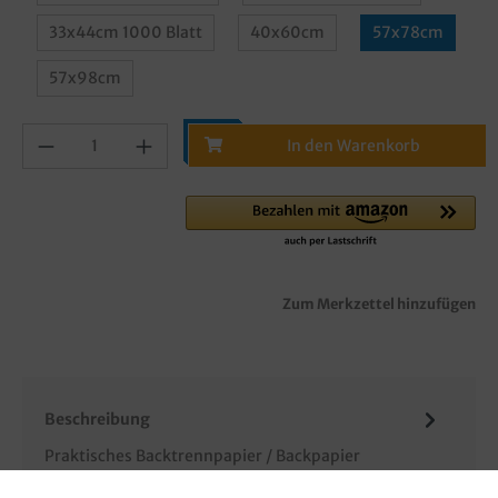
33x44cm 1000 Blatt
40x60cm
57x78cm
57x98cm
In den Warenkorb
Zum Merkzettel hinzufügen
Beschreibung
Praktisches Backtrennpapier / Backpapier
Zuschnitte für Backbleche, weiß, im Spender á 500