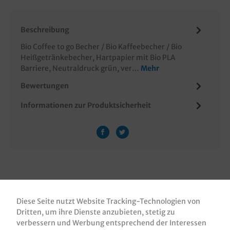
Beschreibung
Bio Coffee to go Becher / Bio Kaffeebecher / Bio
Heißgetränkebecher, Hartpapier mit Bio PLA
Barriere, Neutraldruck grün, ver…
Mehr
Bewertungen
Informationen zur Produktsicherheit
Diese Seite nutzt Website Tracking-Technologien von
ZUBEHÖR
Dritten, um ihre Dienste anzubieten, stetig zu
verbessern und Werbung entsprechend der Interessen