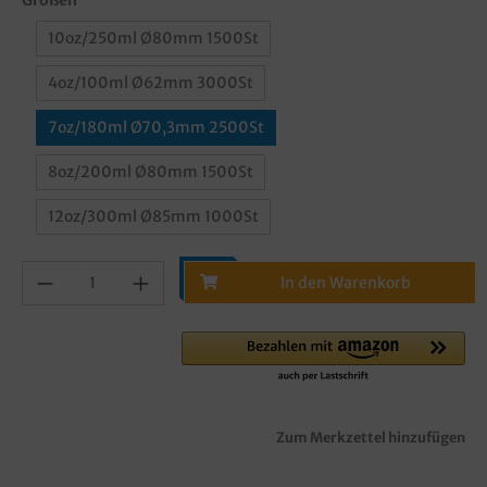
10oz/250ml Ø80mm 1500St
4oz/100ml Ø62mm 3000St
7oz/180ml Ø70,3mm 2500St
8oz/200ml Ø80mm 1500St
12oz/300ml Ø85mm 1000St
In den Warenkorb
Zum Merkzettel hinzufügen