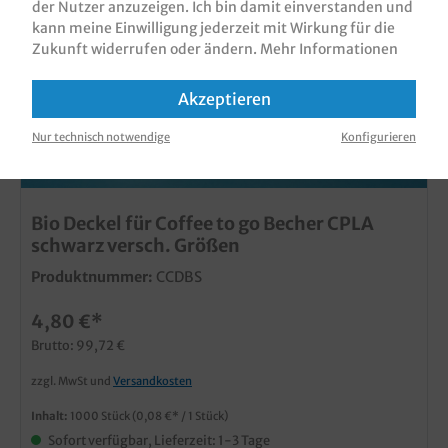
der Nutzer anzuzeigen. Ich bin damit einverstanden und
kann meine Einwilligung jederzeit mit Wirkung für die
Zukunft widerrufen oder ändern.
Mehr Informationen
Akzeptieren
Nur technisch notwendige
Konfigurieren
Bio Deckel für Coffee to go Becher CPLA
schwarz versch. Größen
Produktnummer:
CCDBS
4,80 €*
Brutto: 99,72 €
zzgl. MwSt und
Versandkosten
Inhalt:
1000 Stück
(0,08 €* / 1 Stück)
Sofort verfügbar, Lieferzeit: 1-3 Tage