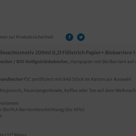
nen zur Produktsicherheit
nachtsmotiv 200ml 0,2l Füllstrich Papier+ Biobarriere 
becher / BIO Heißgetränkebecher,
Hartpapier mit Bio Barriere auf 
andbecher
FSC zertifiziert mit 840 Stück im Karton zur Auswahl
achtspunsch, Feuerzangenbowle, Kaffee oder Tee auf dem Weihnac
rvarianten
er Bio PLA Barrierebeschichtung (bis 10%)
t
te CO² Bilanz