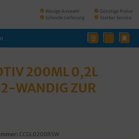
Riesige Auswahl
Günstige Preise
Schnelle Lieferung
Starker Service
en
IV 200ML 0,2L
R 2-WANDIG ZUR
ummer:
CCGL0200RSW