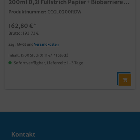
200ml 0,2l Füllstrich Papier+ Biobarriere 1-
oder 2-wandig zur Auswahl
Produktnummer:
CCGL0200RDW
162,80 €*
Brutto: 193,73 €
zzgl. MwSt und
Versandkosten
Inhalt:
1500 Stück
(0,11 €* / 1 Stück)
Sofort verfügbar, Lieferzeit: 1-3 Tage
Kontakt