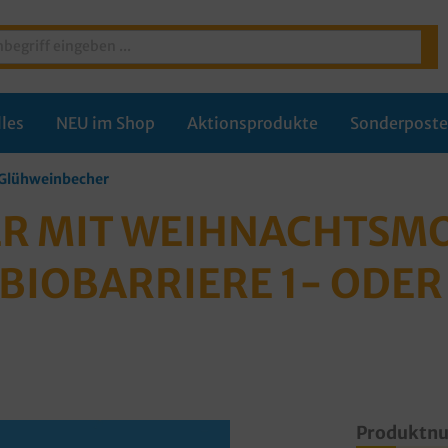
les
NEU im Shop
Aktionsprodukte
Sonderpost
 Glühweinbecher
R MIT WEIHNACHTSMOT
 BIOBARRIERE 1- ODE
Produktn