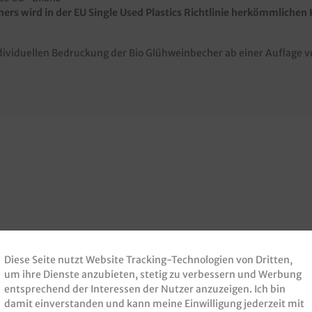
ers wird in der EU Single Used Plastics Richtlinie herkömmlichen 
ndividuellen Bedruckung der Bio Glühweinbecher ab einer Auflage 
Diese Seite nutzt Website Tracking-Technologien von Dritten,
um ihre Dienste anzubieten, stetig zu verbessern und Werbung
entsprechend der Interessen der Nutzer anzuzeigen. Ich bin
damit einverstanden und kann meine Einwilligung jederzeit mit