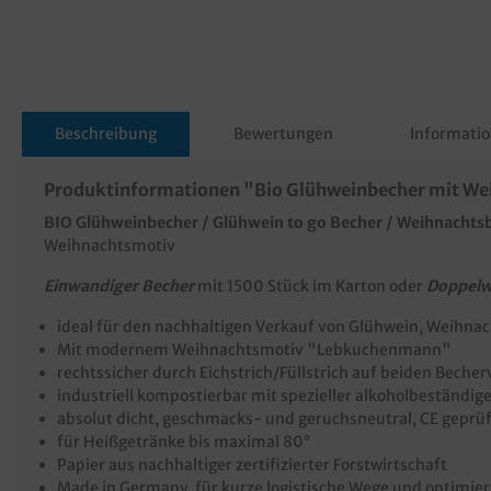
Beschreibung
Bewertungen
Informatio
Produktinformationen "Bio Glühweinbecher mit Weih
BIO Glühweinbecher / Glühwein to go Becher / Weihnachts
Weihnachtsmotiv
Einwandiger Becher
mit 1500 Stück im Karton oder
Doppelw
ideal für den nachhaltigen Verkauf von Glühwein, Weihn
Mit modernem Weihnachtsmotiv "Lebkuchenmann"
rechtssicher durch Eichstrich/Füllstrich auf beiden Beche
industriell kompostierbar mit spezieller alkoholbeständig
absolut dicht, geschmacks- und geruchsneutral, CE geprüf
für Heißgetränke bis maximal 80°
Papier aus nachhaltiger zertifizierter Forstwirtschaft
Made in Germany, für kurze logistische Wege und optimier