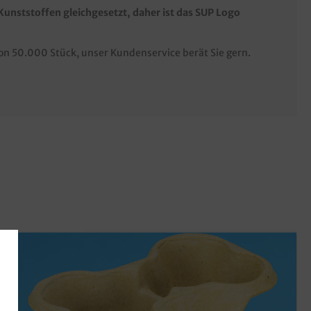
Kunststoffen gleichgesetzt, daher ist das SUP Logo
von 50.000 Stück, unser Kundenservice berät Sie gern.