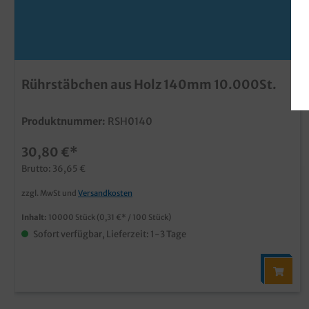
Rührstäbchen aus Holz 140mm 10.000St.
Produktnummer:
RSH0140
30,80 €*
Brutto: 36,65 €
zzgl. MwSt und
Versandkosten
Inhalt:
10000 Stück
(0,31 €* / 100 Stück)
Sofort verfügbar, Lieferzeit: 1-3 Tage