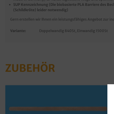
SUP Kennzeichnung (Die biobasierte PLA Barriere des Bech
(Schildkröte) leider notwendig)
Gern erstellen wir Ihnen ein leistungsfähiges Angebot zur i
Variante:
Doppelwandig 840St
, Einwandig 1500St
ZUBEHÖR