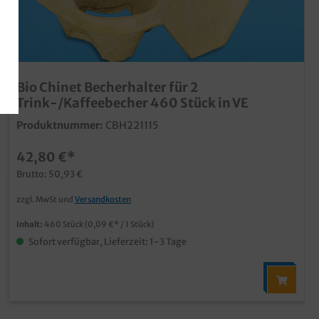
Bio Chinet Becherhalter für 2
Trink-/Kaffeebecher 460 Stück in VE
Produktnummer:
CBH221115
42,80 €*
Brutto: 50,93 €
zzgl. MwSt und
Versandkosten
Inhalt:
460 Stück
(0,09 €* / 1 Stück)
Sofort verfügbar, Lieferzeit: 1-3 Tage