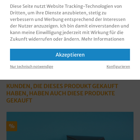
Größen gemäß Auswahl 600ml 130/1…
Mehr
Diese Seite nutzt Website Tracking-Technologien von
Dritten, um ihre Dienste anzubieten, stetig zu
Bewertungen
verbessern und Werbung entsprechend der Interessen
Informationen zur Produktsicherheit
der Nutzer anzuzeigen. Ich bin damit einverstanden und
kann meine Einwilligung jederzeit mit Wirkung für die
Zukunft widerrufen oder ändern.
Mehr Informationen
Akzeptieren
Nur technisch notwendige
Konfigurieren
KUNDEN, DIE DIESES PRODUKT GEKAUFT
HABEN, HABEN AUCH DIESE PRODUKTE
GEKAUFT
%