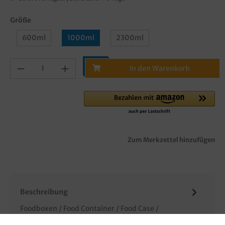
Größe
600ml
1000ml
2300ml
In den Warenkorb
Zum Merkzettel hinzufügen
Beschreibung
Foodboxen / Food Container / Food Case /
Lunchboxen, schwarz, PE beschichtet, verschiedene