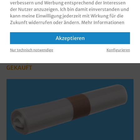
verbessern und Werbung entsprechend der Interessen
der Nutzer anzuzeigen. Ich bin damit einverstanden und
kann meine Einwilligung jederzeit mit Wirkung für die
Zukunft widerrufen oder ändern.
Mehr Informationen
Akzeptieren
Nur technisch notwendige
Konfigurieren
KUNDEN, DIE DIESES PRODUKT GEKAUFT
HABEN, HABEN AUCH DIESE PRODUKTE
GEKAUFT