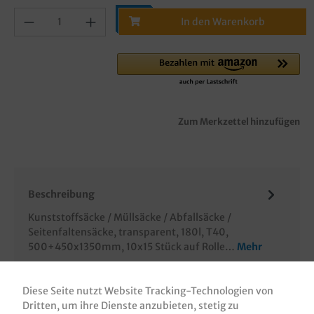
In den Warenkorb
Zum Merkzettel hinzufügen
Beschreibung
Kunststoffsäcke / Müllsäcke / Abfallsäcke /
Seitenfaltensäcke, transparent, 180l, T40,
500+450x1350mm, 10x15 Stück auf Rolle…
Mehr
Bewertungen
Diese Seite nutzt Website Tracking-Technologien von
Informationen zur Produktsicherheit
Dritten, um ihre Dienste anzubieten, stetig zu