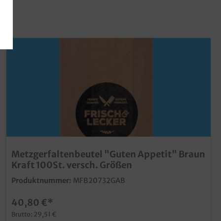
Metzgerfaltenbeutel "Guten Appetit" Braun
Kraft 100St. versch. Größen
Produktnummer:
MFB20732GAB
40,80 €*
Brutto: 29,51 €