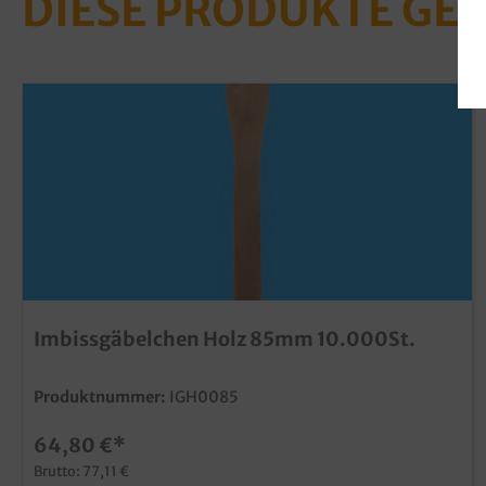
DIESE PRODUKTE GE
Imbissgäbelchen Holz 85mm 10.000St.
Produktnummer:
IGH0085
64,80 €*
Brutto: 77,11 €