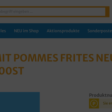
les
NEU im Shop
Aktionsprodukte
Sonderpost
MIT POMMES FRITES N
000ST
Produktn
P
Sie e