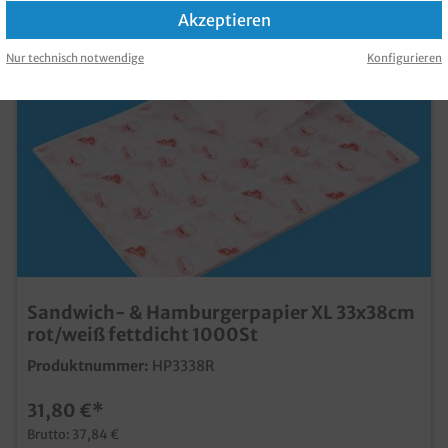
KAUFT
Akzeptieren
Nur technisch notwendige
Konfigurieren
Sandwich- & Hamburgerpapier XL 33x38cm
rot/weiß fettdicht 1000St
Produktnummer:
HP3338R
31,80 €*
Brutto: 37,84 €