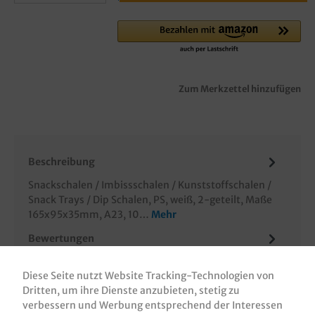
Zum Merkzettel hinzufügen
Beschreibung
Snackschalen / Imbissschalen / Kunststoffschalen /
Snack Trays / Dip Schalen, PS, weiß, 2-geteilt, Maße
165x95x35mm, A23, 10…
Mehr
Bewertungen
Informationen zur Produktsicherheit
Diese Seite nutzt Website Tracking-Technologien von
Dritten, um ihre Dienste anzubieten, stetig zu
verbessern und Werbung entsprechend der Interessen