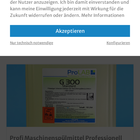
der Nutzer anzuzeigen. Ich bin damit einverstanden und
kann meine Einwilligung jederzeit mit Wirkung für die
Zukunft widerrufen oder ändern.
Mehr Informationen
Akzeptieren
KUNDEN, DIE DIESES PRODUKT GEKAUFT
Nur technisch notwendige
Konfigurieren
HABEN, HABEN AUCH DIESE PRODUKTE
GEKAUFT
Profi Maschinenspülmittel Professionell