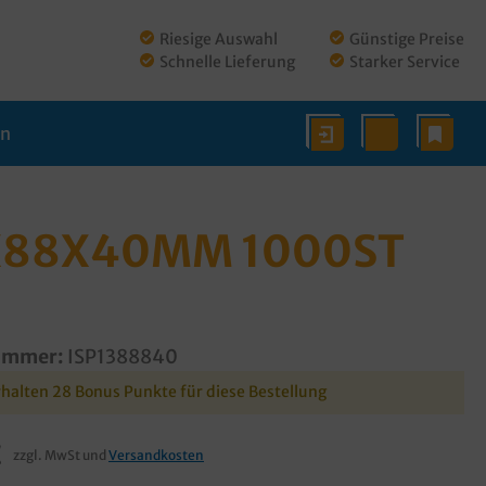
Riesige Auswahl
Günstige Preise
Schnelle Lieferung
Starker Service
en
8X88X40MM 1000ST
ummer:
ISP1388840
rhalten 28 Bonus Punkte für diese Bestellung
€
zzgl. MwSt und
Versandkosten