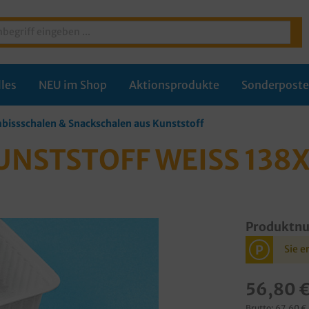
les
NEU im Shop
Aktionsprodukte
Sonderpost
bissschalen & Snackschalen aus Kunststoff
UNSTSTOFF WEISS 13
Produktn
P
Sie e
56,80 
Brutto: 67,60 €