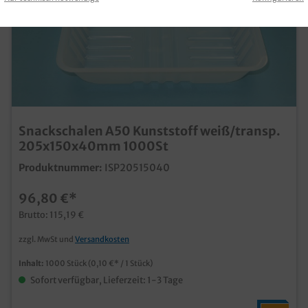
Snackschalen A50 Kunststoff weiß/transp.
205x150x40mm 1000St
Produktnummer:
ISP20515040
96,80 €*
Brutto: 115,19 €
zzgl. MwSt und
Versandkosten
Inhalt:
1000 Stück
(0,10 €* / 1 Stück)
Sofort verfügbar, Lieferzeit: 1-3 Tage